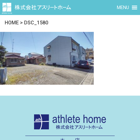
MENU
HOME
>
DSC_1580
本 店