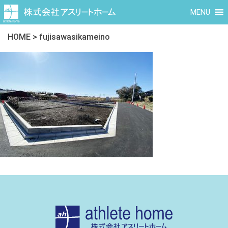
MENU
HOME
>
fujisawasikameino