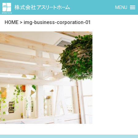
MENU
HOME
>
img-business-corporation-01