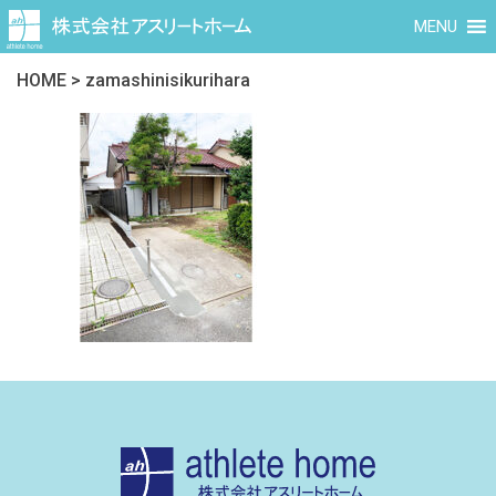
MENU
HOME
>
zamashinisikurihara